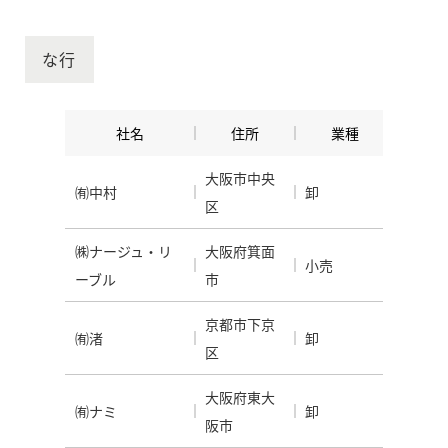
な行
社名
住所
業種
大阪市中央
㈲中村
卸
区
㈱ナージュ・リ
大阪府箕面
小売
ーブル
市
京都市下京
㈲渚
卸
区
大阪府東大
㈲ナミ
卸
阪市