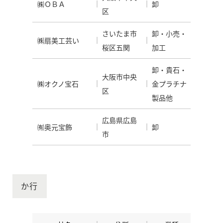
㈱ＯＢＡ
卸
区
さいたま市
卸・小売・
㈱扇美工芸い
桜区五関
加工
卸・貴石・
大阪市中央
㈱オクノ宝石
金プラチナ
区
製品他
広島県広島
㈲奥元宝飾
卸
市
か行