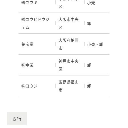
㈱ユウキ
小売
区
㈱ユウビドウジ
大阪市中央
卸
ェム
区
大阪府柏原
祐宝堂
小売・卸
市
神戸市中央
㈱幸栄
卸
区
広島県福山
㈱ヨウジ
卸
市
ら行