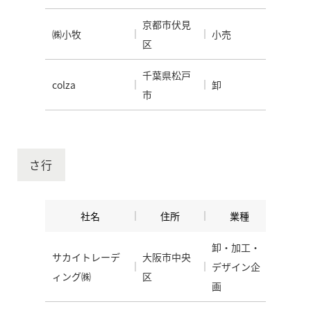
京都市伏見
㈱小牧
小売
区
千葉県松戸
colza
卸
市
さ行
社名
住所
業種
卸・加工・
サカイトレーデ
大阪市中央
デザイン企
ィング㈱
区
画