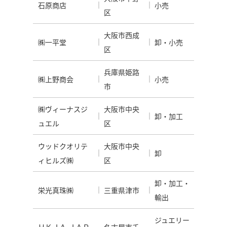
石原商店
小売
区
大阪市西成
㈱一平堂
卸・小売
区
兵庫県姫路
㈱上野商会
小売
市
㈱ヴィーナスジ
大阪市中央
卸・加工
ュエル
区
ウッドクオリテ
大阪市中央
卸
ィヒルズ㈱
区
卸・加工・
栄光真珠㈱
三重県津市
輸出
ジュエリー