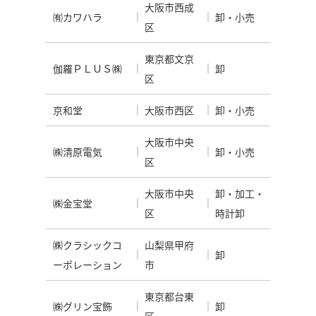
大阪市西成
㈲カワハラ
卸・小売
区
東京都文京
伽羅ＰＬＵＳ㈱
卸
区
京和堂
大阪市西区
卸・小売
大阪市中央
㈱清原電気
卸・小売
区
大阪市中央
卸・加工・
㈱金宝堂
区
時計卸
㈱クラシックコ
山梨県甲府
卸
ーポレーション
市
東京都台東
㈱グリン宝飾
卸
区