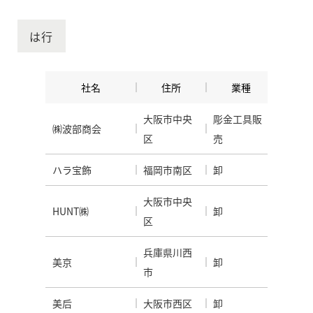
は行
社名
住所
業種
大阪市中央
彫金工具販
㈱波部商会
区
売
ハラ宝飾
福岡市南区
卸
大阪市中央
HUNT㈱
卸
区
兵庫県川西
美京
卸
市
美后
大阪市西区
卸