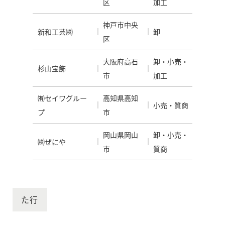
区
加工
神戸市中央
新和工芸㈱
卸
区
大阪府高石
卸・小売・
杉山宝飾
市
加工
㈲セイワグルー
高知県高知
小売・質商
プ
市
岡山県岡山
卸・小売・
㈱ぜにや
市
質商
た行