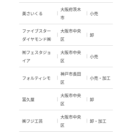
大阪府茨木
美さいくる
小売
市
ファイブスター
大阪市中央
卸
ダイヤモンド㈱
区
㈲フェスタジョ
大阪市中央
小売
イア
区
神戸市長田
フォルティシモ
小売・加工
区
大阪市中央
冨久屋
卸
区
大阪市中央
㈱フジ工芸
卸・加工
区