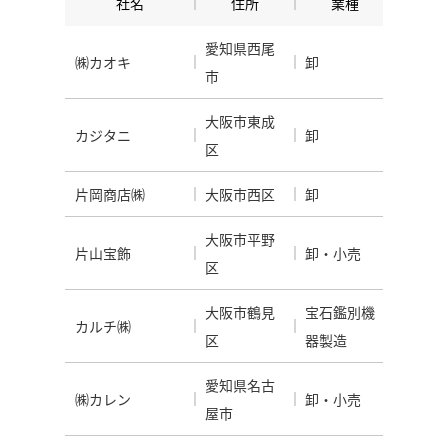
社名
住所
業種
愛知県西尾
㈱カオキ
卸
市
大阪市東成
カジタニ
卸
区
片岡商店㈱
大阪市西区
卸
大阪市平野
片山宝飾
卸・小売
区
大阪市鶴見
宝石鑑別機
カルチ㈱
区
器製造
愛知県名古
㈱カレン
卸・小売
屋市