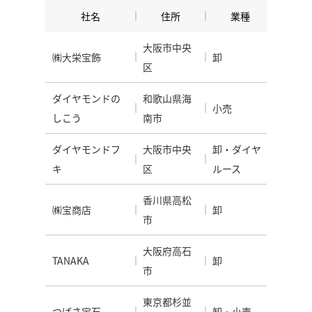
社名
住所
業種
大阪市中央
㈱大栄宝飾
卸
区
ダイヤモンドの
和歌山県海
小売
しこう
南市
ダイヤモンドフ
大阪市中央
卸・ダイヤ
キ
区
ルース
香川県高松
㈱宝商店
卸
市
大阪府高石
TANAKA
卸
市
東京都杉並
つばさ宝石
卸・小売