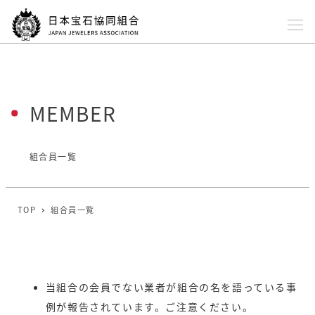
メ
イ
ン
コ
ン
MEMBER
テ
ン
ツ
組合員一覧
へ
移
TOP
組合員一覧
動
当組合の会員でない業者が組合の名を語っている事
例が報告されています。ご注意ください。