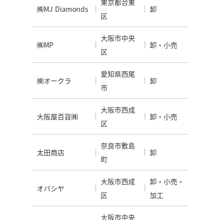
東京都台東
㈱MJ Diamonds
卸
区
大阪市中央
㈱MP
卸・小売
区
愛知県西尾
㈱オークラ
卸
市
大阪市西成
大阪屋百貨㈱
卸・小売
区
奈良市敷島
太田商店
卸
町
大阪市西成
卸・小売・
オバシヤ
区
加工
大阪市中央