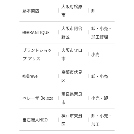
大阪府松原
藤本商店
卸
市
大阪市阿倍
卸・小売・
㈱BRANTIQUE
野区
加工修理
ブランドショッ
大阪市守口
小売
プ アリス
市
京都市伏見
㈱Breve
卸・小売
区
奈良県奈良
ベレーザ Beleza
小売・卸
市
神戸市東灘
卸・小売・
宝石職人NEO
区
加工