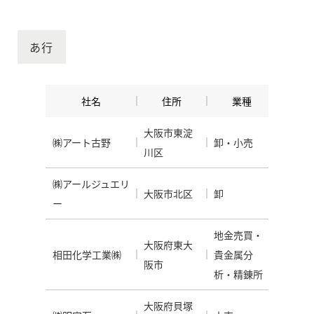
あ行
社名
住所
業種
大阪市東淀
㈱アート古野
卸・小売
川区
㈱アールジュエリ
大阪市北区
卸
ー
地金売買・
大阪府東大
相田化学工業㈱
貴金属分
阪市
析・精錬所
大阪府貝塚