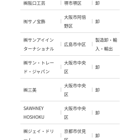
㈱阪口工芸
堺市堺区
卸
大阪市阿倍
㈲サノ宝飾
卸
野区
㈱サンアイイン
製造卸・輸
広島市中区
ターナショナル
入・輸出
㈱サン・トレー
大阪市中央
卸
ド・ジャパン
区
大阪市中央
㈱三美
卸
区
SAWHNEY
大阪市中央
卸
HOSHOKU
区
㈱ジェイ・ドリ
京都市伏見
卸
ーム
区