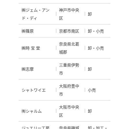
㈱ジェム・アン
神戸市中央
卸
ド・ディ
区
㈱篠原
京都市南区
卸・小売
奈良県北葛
㈱時 宝 堂
卸・小売
城郡
三重県伊勢
㈱志摩
卸
市
大阪府豊中
シャトワイエ
小売
市
大阪市中央
㈲シャルム
卸
区
ジュエリー工房
奈良県磯城
卸・加工・