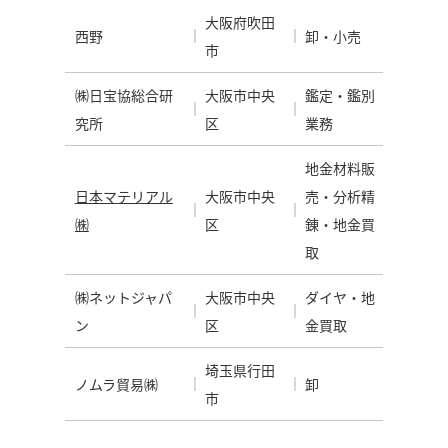
大阪府吹田
西野
卸・小売
市
㈱日宝協総合研
大阪市中央
鑑定・鑑別
究所
区
業務
地金材料販
日本マテリアル
大阪市中央
売・分析精
㈱
区
錬・地金買
取
㈱ネットジャパ
大阪市中央
ダイヤ・地
ン
区
金買取
埼玉県行田
ノムラ貿易㈱
卸
市