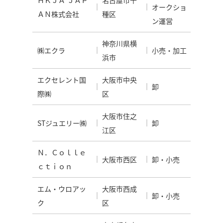
ＨＫＪＡ ＪＡＰ
名古屋市千
オークショ
ＡＮ株式会社
種区
ン運営
神奈川県横
㈱エクラ
小売・加工
浜市
エクセレント国
大阪市中央
卸
際㈱
区
大阪市住之
STジュエリー㈱
卸
江区
Ｎ．Ｃｏｌｌｅ
大阪市西区
卸・小売
ｃｔｉｏｎ
エム・ウロアッ
大阪市西成
卸・小売
ク
区