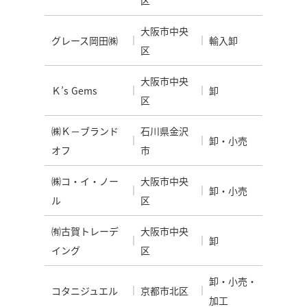
大阪市中央
グレース岡田㈱
輸入卸
区
大阪市中央
Ｋ’s Gems
卸
区
㈱Ｋ－ブランド
石川県金沢
卸・小売
オフ
市
㈱コ・イ・ノー
大阪市中央
卸・小売
ル
区
㈲古賀トレーデ
大阪市中央
卸
イング
区
卸・小売・
コタニジュエル
京都市北区
加工