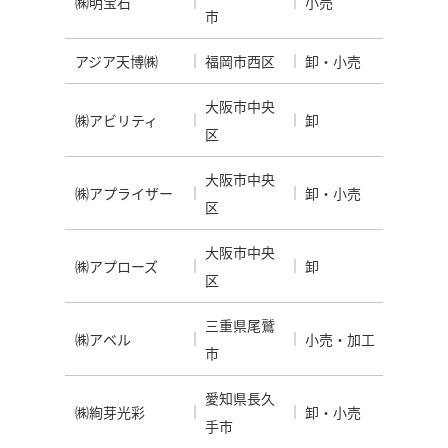
㈱明宝石
小売
市
アジア天博㈱
福岡市西区
卸・小売
大阪市中央
㈱アビリティ
卸
区
大阪市中央
㈱アプライザー
卸・小売
区
大阪市中央
㈱アプローズ
卸
区
三重県尾鷲
㈱アベル
小売・加工
市
愛知県長久
㈱絢芽光彩
卸・小売
手市