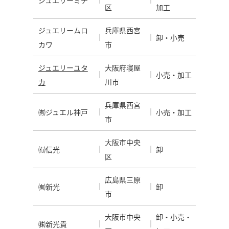
区
加工
ジュエリームロ
兵庫県西宮
卸・小売
カワ
市
ジュエリーユタ
大阪府寝屋
小売・加工
カ
川市
兵庫県西宮
㈲ジュエル神戸
小売・加工
市
大阪市中央
㈲信光
卸
区
広島県三原
㈲新光
卸
市
大阪市中央
卸・小売・
㈱新光貴