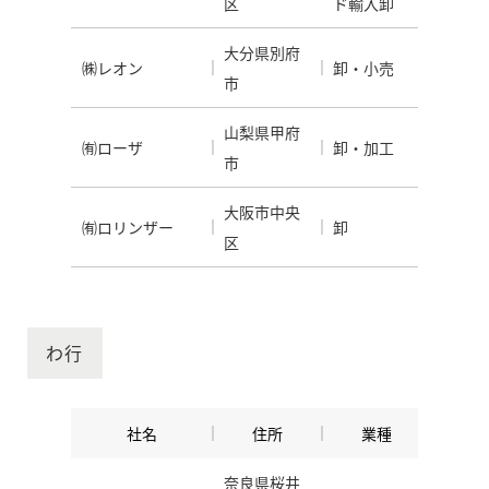
区
ド輸入卸
大分県別府
㈱レオン
卸・小売
市
山梨県甲府
㈲ローザ
卸・加工
市
大阪市中央
㈲ロリンザー
卸
区
わ行
社名
住所
業種
奈良県桜井