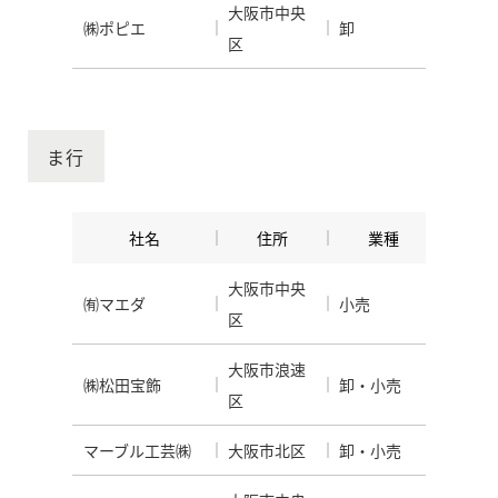
大阪市中央
㈱ポピエ
卸
区
ま行
社名
住所
業種
大阪市中央
㈲マエダ
小売
区
大阪市浪速
㈱松田宝飾
卸・小売
区
マーブル工芸㈱
大阪市北区
卸・小売