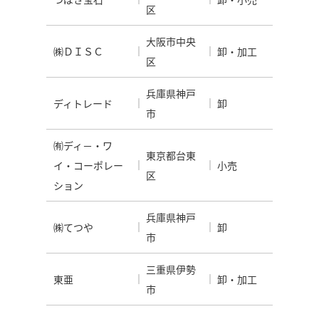
区
大阪市中央
㈱ＤＩＳＣ
卸・加工
区
兵庫県神戸
ディトレード
卸
市
㈲ディ－・ワ
東京都台東
イ・コーポレー
小売
区
ション
兵庫県神戸
㈱てつや
卸
市
三重県伊勢
東亜
卸・加工
市