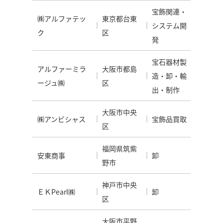
宝飾関連・
㈱アルファテッ
東京都台東
システム開
ク
区
発
宝石器材製
アルファーミラ
大阪市都島
造・卸・輸
ージュ㈱
区
出・制作
大阪市中央
㈱アンビシャス
宝飾品買取
区
福岡県筑紫
安東商事
卸
野市
神戸市中央
ＥＫPearl㈱
卸
区
大阪市平野