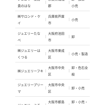
貴のはな
郡
小売
㈱サロンド・ケ
兵庫県芦屋
小売
イ
市
ジュエリーたな
大阪府池田
卸
べ
市
㈱ジュエリーは
大阪市東成
小売・製造
くつる
区
大阪市中央
卸・色石全
㈱ジュエリーフキ
区
般
ジュエリープリー
大阪市中央
卸・小売
マ
区
大阪市都島
卸・小売・
ジュエリーミチ