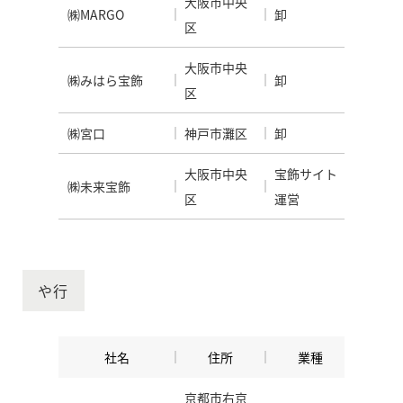
大阪市中央
㈱MARGO
卸
区
大阪市中央
㈱みはら宝飾
卸
区
㈱宮口
神戸市灘区
卸
大阪市中央
宝飾サイト
㈱未来宝飾
区
運営
や行
社名
住所
業種
京都市右京