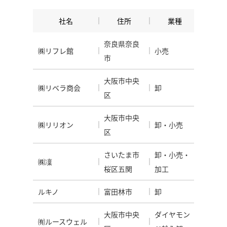
社名
住所
業種
奈良県奈良
㈱リフレ館
小売
市
大阪市中央
㈱リベラ商会
卸
区
大阪市中央
㈱リリオン
卸・小売
区
さいたま市
卸・小売・
㈱凜
桜区五関
加工
ルキノ
富田林市
卸
大阪市中央
ダイヤモン
㈲ルースウェル